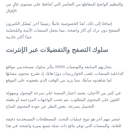
والتنظيم الواضح للمقاطع من العناصر التي تُحافظ على مستوى عالٍ من
الإقبال.
إضافةً إلى ذلك، تُعدّ الخصوصية عاملًا رئيسيًا آخر. يُفضّل الكثيرون
التصفح دون ترك أي آثار واضحة، مما يجعل المنصات الآمنة والمُحسّنة
جيدًا أكثر جاذبية.
سلوك التصفح والتفضيلات عبر الإنترنت
يتأثر سلوك مستخدمي مواقع XNXX بتجاربهم السابقة والتوصيات
الداخلية للمنصات. تلعب الخوارزميات دورًا هامًا، إذ تقترح محتوى مشابهًا
لما شاهدوه سابقًا، مما يزيد من الوقت الذي يقضونه على الموقع.
في كثير من الأحيان، يعتمد اختيار المنصة على سرعة الوصول وسهولة
العثور على المحتوى المطلوب. يتم تجنب الواجهات المزدحمة أو بطيئة
التحميل بسرعة، بغض النظر عن جودة المحتوى المتاح.
عنصر مهم آخر هو تنوع عمليات البحث. المصطلحات المستخدمة دقيقة
للغاية، والمنصات التي توفر نتائج ذات صلة تتمتع بميزة واضحة. في هذا