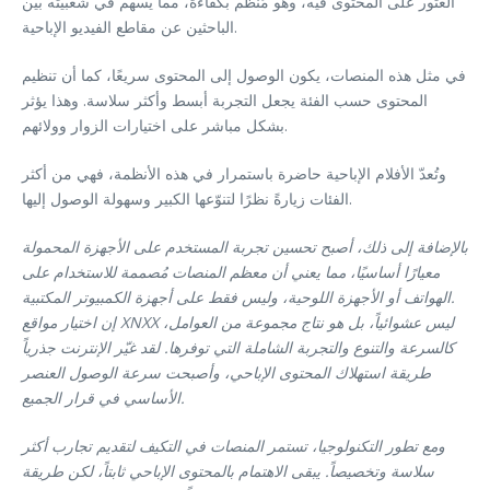
العثور على المحتوى فيه، وهو مُنظّم بكفاءة، مما يُسهم في شعبيته بين
الباحثين عن مقاطع الفيديو الإباحية.
في مثل هذه المنصات، يكون الوصول إلى المحتوى سريعًا، كما أن تنظيم
المحتوى حسب الفئة يجعل التجربة أبسط وأكثر سلاسة. وهذا يؤثر
بشكل مباشر على اختيارات الزوار وولائهم.
وتُعدّ الأفلام الإباحية حاضرة باستمرار في هذه الأنظمة، فهي من أكثر
الفئات زيارةً نظرًا لتنوّعها الكبير وسهولة الوصول إليها.
بالإضافة إلى ذلك، أصبح تحسين تجربة المستخدم على الأجهزة المحمولة
معيارًا أساسيًا، مما يعني أن معظم المنصات مُصممة للاستخدام على
الهواتف أو الأجهزة اللوحية، وليس فقط على أجهزة الكمبيوتر المكتبية.
إن اختيار مواقع XNXX ليس عشوائياً، بل هو نتاج مجموعة من العوامل،
كالسرعة والتنوع والتجربة الشاملة التي توفرها. لقد غيّر الإنترنت جذرياً
طريقة استهلاك المحتوى الإباحي، وأصبحت سرعة الوصول العنصر
الأساسي في قرار الجميع.
ومع تطور التكنولوجيا، تستمر المنصات في التكيف لتقديم تجارب أكثر
سلاسة وتخصيصاً. يبقى الاهتمام بالمحتوى الإباحي ثابتاً، لكن طريقة