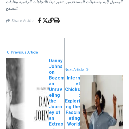
الوصول إليه وتفضيلات المستخدمين تتغير تبعاً للاتجاهات الرقمية وعادات
التصفح.
Share Article
Previous Article
Danny
Johns
Next Article
on
Bozem
Intern
an:
et
Unrav
Chicks
eling
:
the
Explori
Journ
ng the
ey of
Fascin
an
ating
Extrao
World