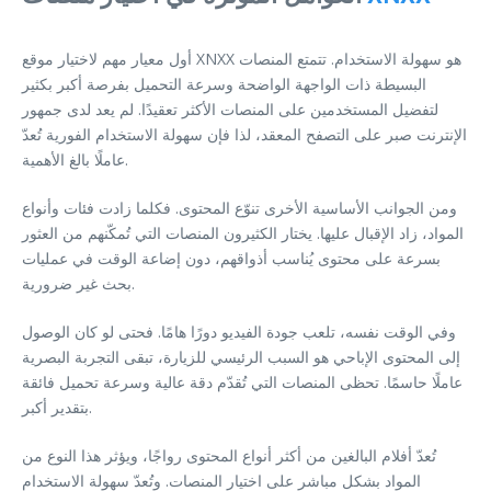
أول معيار مهم لاختيار موقع XNXX هو سهولة الاستخدام. تتمتع المنصات
البسيطة ذات الواجهة الواضحة وسرعة التحميل بفرصة أكبر بكثير
لتفضيل المستخدمين على المنصات الأكثر تعقيدًا. لم يعد لدى جمهور
الإنترنت صبر على التصفح المعقد، لذا فإن سهولة الاستخدام الفورية تُعدّ
عاملًا بالغ الأهمية.
ومن الجوانب الأساسية الأخرى تنوّع المحتوى. فكلما زادت فئات وأنواع
المواد، زاد الإقبال عليها. يختار الكثيرون المنصات التي تُمكّنهم من العثور
بسرعة على محتوى يُناسب أذواقهم، دون إضاعة الوقت في عمليات
بحث غير ضرورية.
وفي الوقت نفسه، تلعب جودة الفيديو دورًا هامًا. فحتى لو كان الوصول
إلى المحتوى الإباحي هو السبب الرئيسي للزيارة، تبقى التجربة البصرية
عاملًا حاسمًا. تحظى المنصات التي تُقدّم دقة عالية وسرعة تحميل فائقة
بتقدير أكبر.
تُعدّ أفلام البالغين من أكثر أنواع المحتوى رواجًا، ويؤثر هذا النوع من
المواد بشكل مباشر على اختيار المنصات. وتُعدّ سهولة الاستخدام