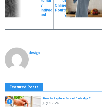
rdinar
of
y
Online
Individ
Poultr
ual
y
design
Featured Posts
How to Replace Faucet Cartridge ?
1
July 8, 2026